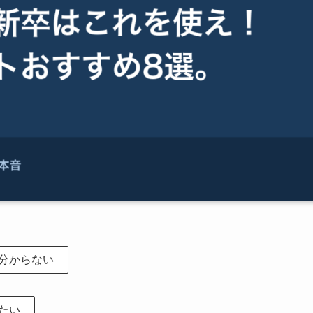
分からない
たい